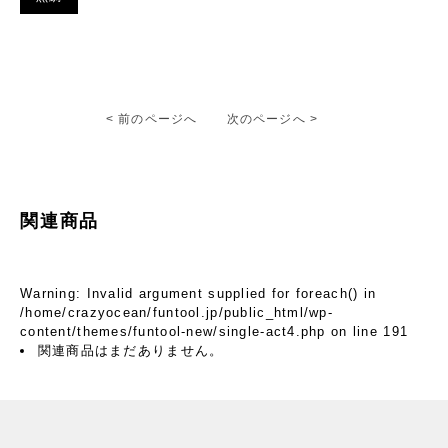
< 前のページへ
次のページへ >
関連商品
Warning
: Invalid argument supplied for foreach() in
/home/crazyocean/funtool.jp/public_html/wp-
content/themes/funtool-new/single-act4.php
on line
191
関連商品はまだありません。