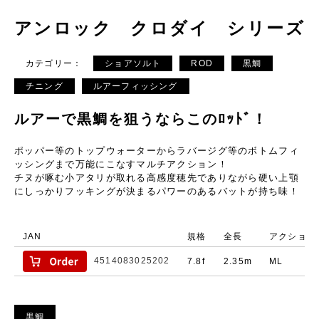
アンロック クロダイ シリーズ
カテゴリー：
ショアソルト
ROD
黒鯛
チニング
ルアーフィッシング
ルアーで黒鯛を狙うならこのﾛｯﾄﾞ！
ポッパー等のトップウォーターからラバージグ等のボトムフィ
ッシングまで万能にこなすマルチアクション！
チヌが啄む小アタリが取れる高感度穂先でありながら硬い上顎
にしっかりフッキングが決まるパワーのあるバットが持ち味！
JAN
規格
全長
アクション
4514083025202
7.8f
2.35m
ML
黒鯛