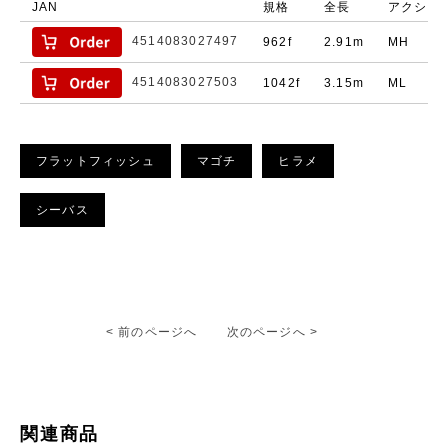
JAN
規格
全長
アクショ
4514083027497
962f
2.91m
MH
4514083027503
1042f
3.15m
ML
フラットフィッシュ
マゴチ
ヒラメ
シーバス
< 前のページへ
次のページへ >
関連商品