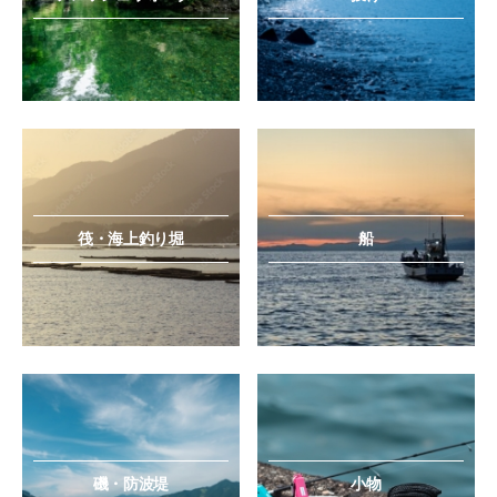
筏・海上釣り堀
船
磯・防波堤
小物