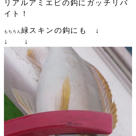
リアルアミエビ
の鈎に
ガッチリ
バ
イト！
緑スキンの鈎にも ↓
もちろん
↓ ↓