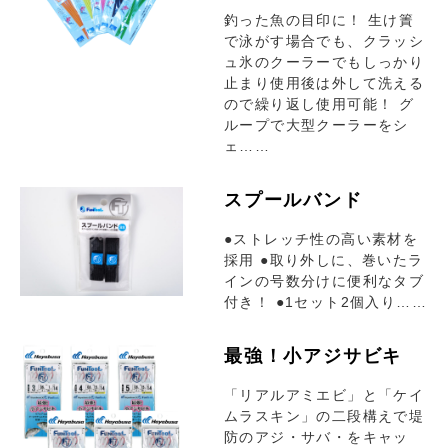
釣った魚の目印に！ 生け簀
で泳がす場合でも、クラッシ
ュ氷のクーラーでもしっかり
止まり使用後は外して洗える
ので繰り返し使用可能！ グ
ループで大型クーラーをシ
ェ……
スプールバンド
●ストレッチ性の高い素材を
採用 ●取り外しに、巻いたラ
インの号数分けに便利なタブ
付き！ ●1セット2個入り……
最強！小アジサビキ
「リアルアミエビ」と「ケイ
ムラスキン」の二段構えで堤
防のアジ・サバ・をキャッ