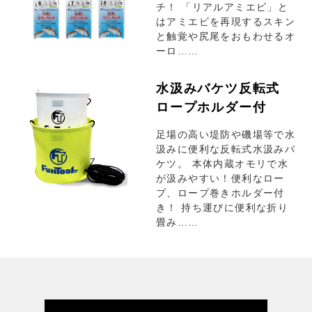
チ！ 「リアルアミエビ」と
はアミエビを再現するスキン
と触覚や尻尾をおもわせるオ
ーロ……
水汲みバケツ反転式
ロープホルダー付
足場の高い堤防や磯場等で水
汲みに便利な反転式水汲みバ
ケツ。 本体内蔵オモリで水
が汲みやすい！便利なロー
プ、ロープ巻きホルダー付
き！ 持ち運びに便利な折り
畳み……