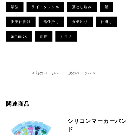
最強
ライトタックル
落とし込み
船
胴突仕掛け
船仕掛け
タテ釣り
仕掛け
gimmick
青物
ヒラメ
< 前のページへ
次のページへ >
関連商品
シリコンマーカーバン
ド