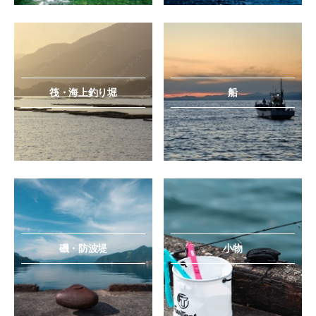
筏・海上釣り堀
船
磯・防波堤
小物