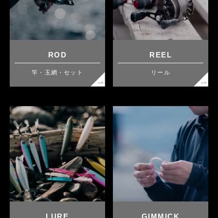
ROD
REEL
竿・玉網・セット
リール
LURE
GIMMICK