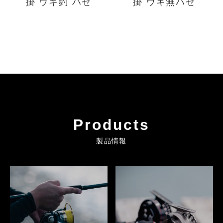
掛 ウキ釣 ハゼ
掛 ウキ無ハゼ
Products
製品情報