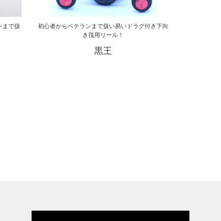
ンまで扱
初心者からベテランまで扱い易いドラグ付き下向
き筏用リール！
黒王