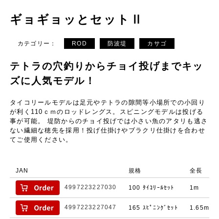
ギョギョッとセットⅡ
カテゴリー：
ROD
防波堤
カサゴ
テトラの穴釣りからチョイ投げまでキッ
ズに人気モデル！
タイコリールモデルは足元やテトラの隙間等小場所での小回り
が利く110ｃｍのロッドレングス。スピニングモデルは投げる
事が可能。 堤防からのチョイ投げでは小さい魚のアタリも逃さ
ない繊細な穂先を採用！投げ仕掛けやブラクリ仕掛けを合わせ
てご使用ください。
JAN
規格
全長
4997223227030
100 ﾀｲｺﾘｰﾙｾｯﾄ
1m
4997223227047
165 ｽﾋﾟﾆﾝｸﾞｾｯﾄ
1.65m