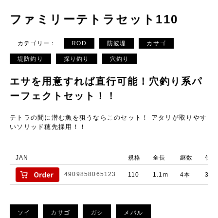
ファミリーテトラセット110
カテゴリー：
ROD
防波堤
カサゴ
堤防釣り
探り釣り
穴釣り
エサを用意すれば直行可能！穴釣り系パ
ーフェクトセット！！
テトラの間に潜む魚を狙うならこのセット！ アタリが取りやす
いソリッド穂先採用！！
JAN
規格
全長
継数
仕舞
4909858065123
110
1.1m
4本
34c
ソイ
カサゴ
ガシ
メバル