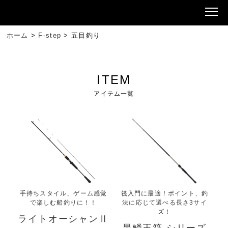
ホーム
>
F-step
>
五目釣り
ITEM
アイテム一覧
手持ちスタイル、ゲーム感覚
筏入門に最適！ポイント、釣
で楽しむ船釣りに！！
法に応じて選べる長さ3サイ
ズ！
ライトオーシャンⅡ