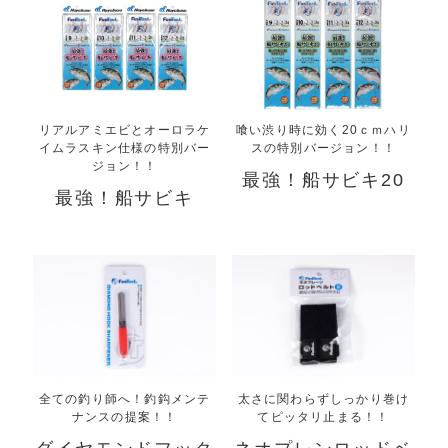
リアルアミエビとオーロラケ
喰い渋り時に効く20ｃｍハリ
イムラスキン仕様の特別バー
スの特別バージョン！！
ジョン！！
最強！船サビキ20
最強！船サビキ
全ての釣り師へ！釣鈎メンテ
太さに関わらずしっかり巻け
ナンスの提案！！
てピッタリ止まる！！